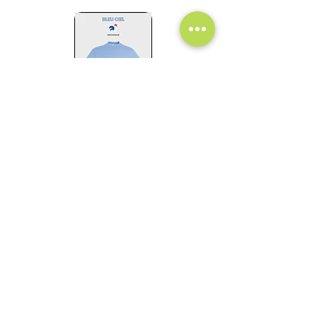
En voir +
Retour à la page de l'article
ACTION COM' 19
Création et Refonte de Sites Internet
Contrat d'assistance
-
Communication