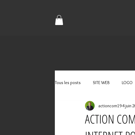
Tous les posts
SITE WEB
LOGO
actioncom19
4 juin 
ACTION COM'