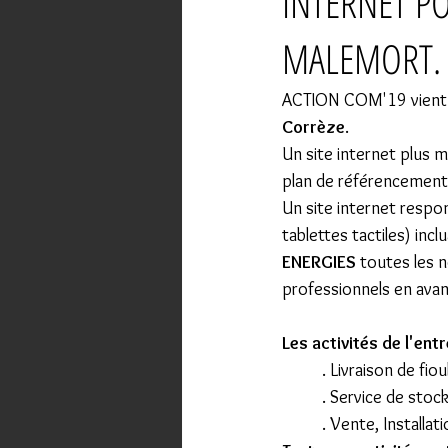
INTERNET PO
MALEMORT.
ACTION COM'19 vient de
Corrèze
. 
Un site internet plus 
plan de référencement l
Un site internet respo
tablettes tactiles) incl
ENERGIES
 toutes les 
professionnels en avan
Les activités de l'ent
	. Livraison de fi
	. Service de sto
	. Vente, Installa