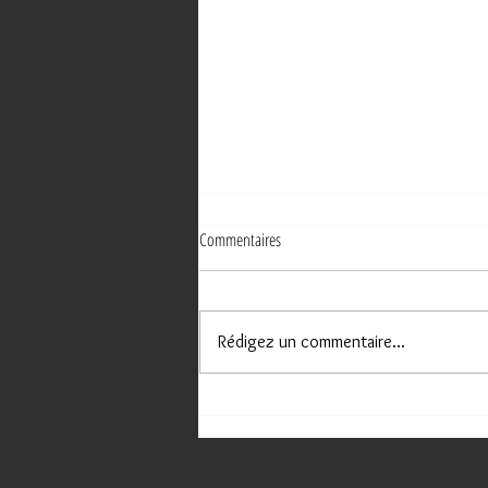
Commentaires
Rédigez un commentaire...
NOUVEAU SITE INTERNET POUR UN
"COUVREUR ET PEINTRE" À MALEMORT !