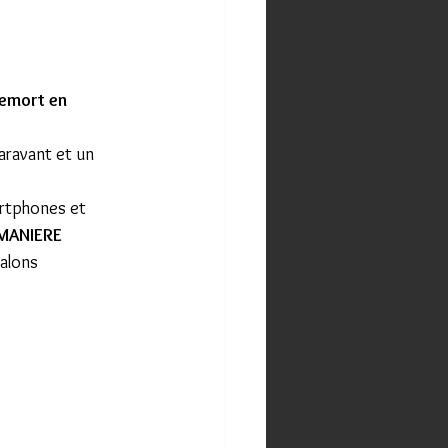
emort en 
aravant et un 
artphones et 
MANIERE 
alons 