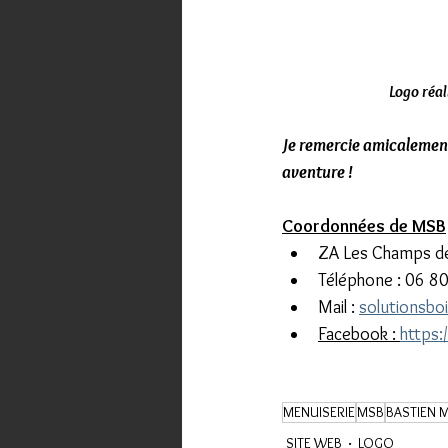
Logo réal
Je remercie amicalement 
aventure !
Coordonnées de MSB
ZA Les Champs de
Téléphone : 06 8
Mail : 
solutionsb
Facebook : 
https
MENUISERIE
MSB
BASTIEN 
SITE WEB
LOGO