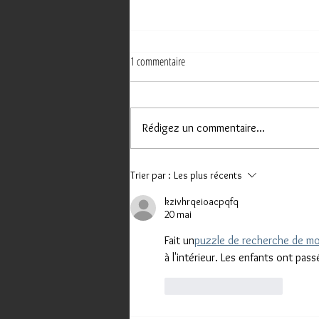
1 commentaire
Rédigez un commentaire...
NOUVEAU SITE INTERNET POUR UN
Trier par :
Les plus récents
"COUVREUR ET PEINTRE" À MALEMORT !
kzivhrqeioacpqfq
20 mai
Fait un
puzzle de recherche de m
à l'intérieur. Les enfants ont pas
J'aime
Répondre