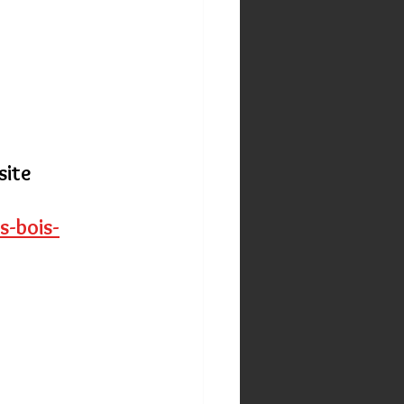
site 
s-bois-