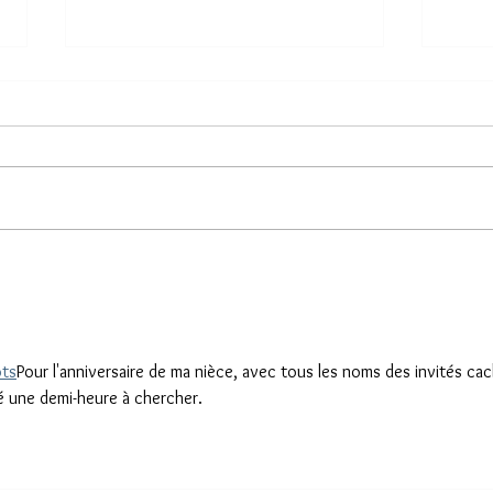
NOUVEAU SITE INTERNET RÉALISÉ POUR
Site i
L'ASSOCIATION IDÉE À ARGENTAT
à Cler
ots
Pour l'anniversaire de ma nièce, avec tous les noms des invités ca
sé une demi-heure à chercher.