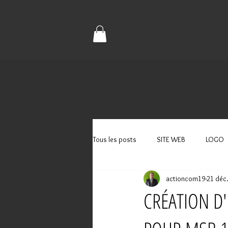
Tous les posts
SITE WEB
LOGO
actioncom19
21 déc
CRÉATION D