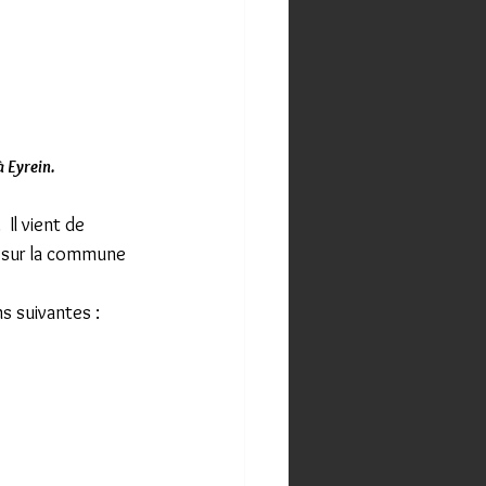
 Eyrein.
 Il vient de 
h sur la commune 
s suivantes :