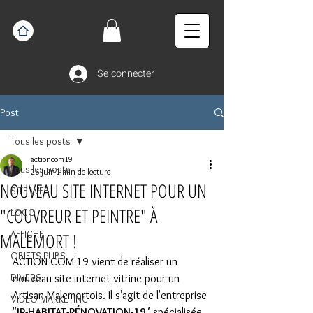
Se connecter
Post
Tous les posts
actioncom19
Tous les posts
26 juin
1 min de lecture
NOUVEAU SITE INTERNET POUR UN
SITE WEB
"COUVREUR ET PEINTRE" À
LOGO
AFFICHE
MALEMORT !
OBJETS PUBS
ACTION COM'19 vient de réaliser un 
DIVERS
nouveau site internet vitrine pour un 
Artisan Malemortois. Il s'agit de l'entreprise 
VIDEO MARKETING
"
JP-HABITAT-RÉNOVATION-19
" spécialisée 