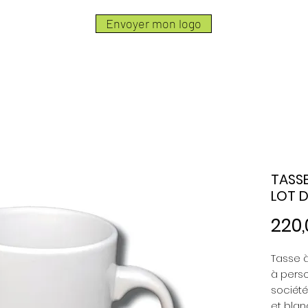
Envoyer mon logo
TASSE
LOT D
220,
Tasse 
à perso
société
et bla