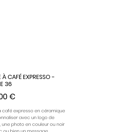
 À CAFÉ EXPRESSO -
E 36
Prix
00 €
à café expresso en céramique
nnaliser avec un logo de
, une photo en couleur ou noir
nc ou bien un message