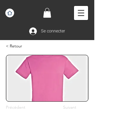
Se connecter
< Retour
Précèdent
Suivant