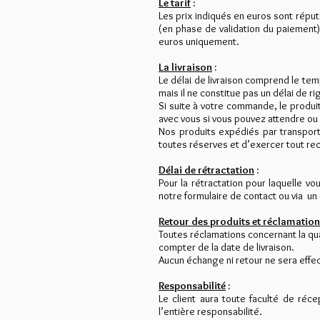
Le tarif
:
Les prix indiqués en euros sont réputé
(en phase de validation du paiement
euros uniquement.
La livraison
:
Le délai de livraison comprend le te
mais il ne constitue pas un délai de r
Si suite à votre commande, le produi
avec vous si vous pouvez attendre ou
Nos produits expédiés par transporte
toutes réserves et d’exercer tout re
Délai de rétractation
:
Pour la rétractation pour laquelle vo
notre formulaire de contact ou via un 
Retour des produits et réclamatio
Toutes réclamations concernant la qual
compter de la date de livraison.
Aucun échange ni retour ne sera effe
Responsabilité
:
Le client aura toute faculté de réce
l’entière responsabilité.