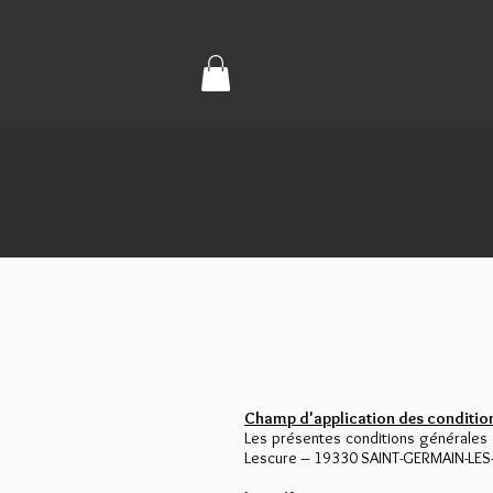
Champ d'application des condition
Les présentes conditions générales 
Lescure – 19330 SAINT-GERMAIN-LES-V