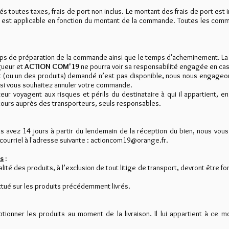
s toutes taxes, frais de port non inclus. Le montant des frais de port est 
) est applicable en fonction du montant de la commande. Toutes les com
mps de préparation de la commande ainsi que le temps d'acheminement. La
igueur et
ACTION COM'19
ne pourra voir sa responsabilité engagée en cas 
t (ou un des produits) demandé n’est pas disponible, nous nous engageons 
 si vous souhaitez annuler votre commande.
ur voyagent aux risques et périls du destinataire à qui il appartient, en
cours auprès des transporteurs, seuls responsables.
us avez 14 jours à partir du lendemain de la réception du bien, nous vous
courriel à l'adresse suivante :
actioncom19@orange.fr
.
ns
:
ité des produits, à l’exclusion de tout litige de transport, devront être f
ctué sur les produits précédemment livrés.
ptionner les produits au moment de la livraison. Il lui appartient à ce