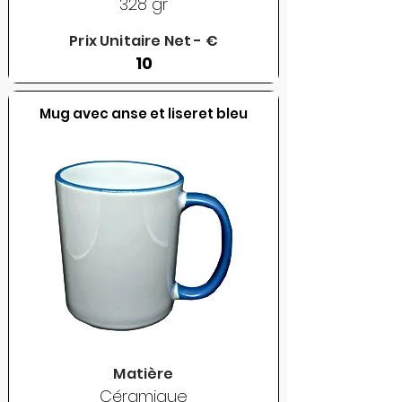
328 gr
Prix Unitaire Net - €
10
Mug avec anse et liseret bleu
Matière
Céramique