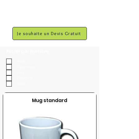
Je souhaite un Devis Gratuit
Filtrer par matière
Acier
Céramique
Inox
Polymère
Verre
Mug standard