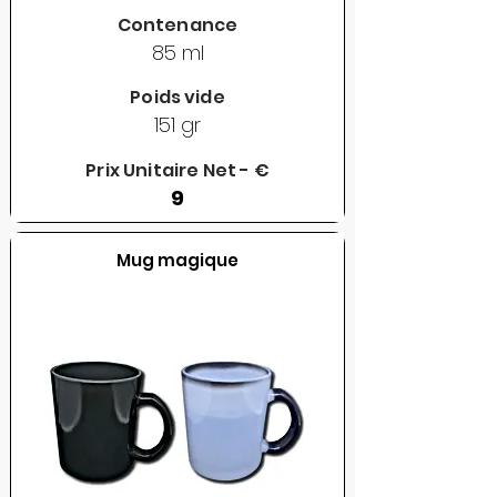
Contenance
85 ml
Poids vide
151 gr
Prix Unitaire Net - €
9
Mug magique