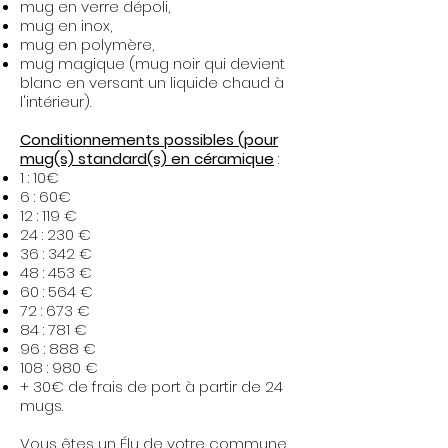
mug en verre dépoli,
mug en inox,
mug en polymère,
mug magique (mug noir qui devient
blanc en versant un liquide chaud à
l'intérieur).​
Conditionnements possibles (pour
mug(s) standard(s) en céramique
:
1 : 10€
6 : 60€
12 : 119 €
24 : 230 €
36 : 342 €
48 : 453 €
60 : 564 €
72 : 673 €
84 : 781 €
96 : 888 €
108 : 980 €
+ 30€ de frais de port à partir de 24
mugs.
Vous êtes un Élu de votre commune