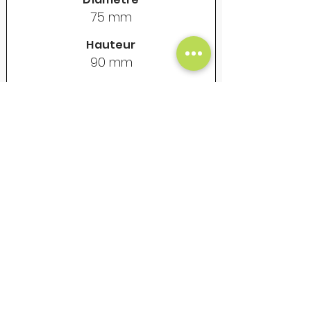
75 mm
Hauteur
90 mm
Contenance
325 ml
Poids vide
155 gr
Prix Unitaire Net - €
18
Mug en acier émaillé - Vintage