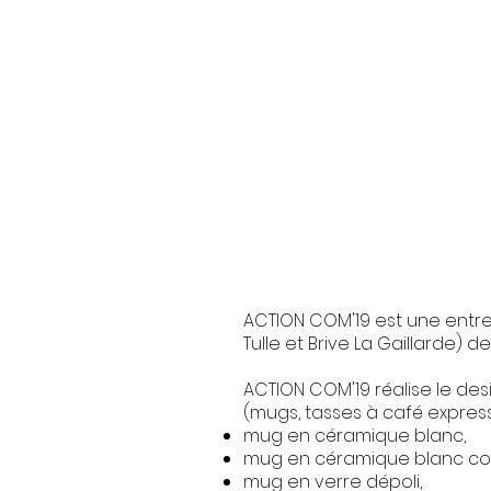
ACTION COM'19 est une entre
Tulle et Brive La Gaillarde) de
ACTION COM'19 réalise le de
(mugs, tasses à café express
mug en céramique blanc,
mug en céramique blanc co
mug en verre dépoli,