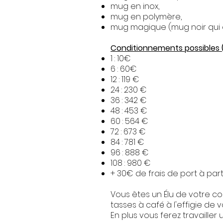
mug en inox,
mug en polymère,
mug magique (mug noir qui de
Conditionnements possibles 
1 : 10€
6 : 60€
12 : 119 €
24 : 230 €
36 : 342 €
48 : 453 €
60 : 564 €
72 : 673 €
84 : 781 €
96 : 888 €
108 : 980 €
+ 30€ de frais de port à part
Vous êtes un Élu de votre c
tasses à café à l'effigie de
En plus vous ferez travaille