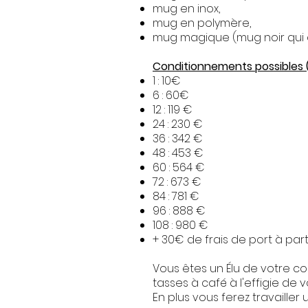
mug en inox,
mug en polymère,
mug magique (mug noir qui de
Conditionnements possibles 
1 : 10€
6 : 60€
12 : 119 €
24 : 230 €
36 : 342 €
48 : 453 €
60 : 564 €
72 : 673 €
84 : 781 €
96 : 888 €
108 : 980 €
+ 30€ de frais de port à part
Vous êtes un Élu de votre c
tasses à café à l'effigie de
En plus vous ferez travaille