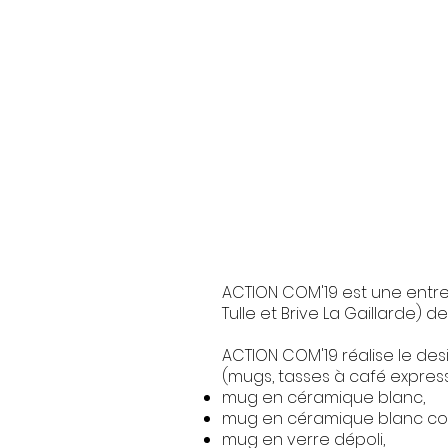
ACTION COM'19 est une entre
Tulle et Brive La Gaillarde) de
ACTION COM'19 réalise le de
(mugs, tasses à café express
mug en céramique blanc,
mug en céramique blanc co
mug en verre dépoli,