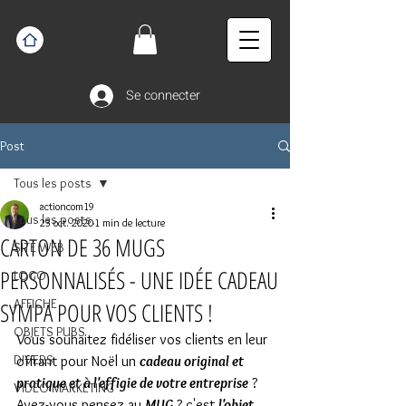
Se connecter
Post
Tous les posts
actioncom19
Tous les posts
23 oct. 2020
1 min de lecture
CARTON DE 36 MUGS
SITE WEB
PERSONNALISÉS - UNE IDÉE CADEAU
LOGO
AFFICHE
SYMPA POUR VOS CLIENTS !
OBJETS PUBS
Vous souhaitez fidéliser vos clients en leur 
DIVERS
offrant pour Noël un 
cadeau original et 
pratique et à l'effigie de votre entreprise
 ? 
VIDEO MARKETING
Avez-vous pensez au 
MUG
 ? c'est 
l'objet 