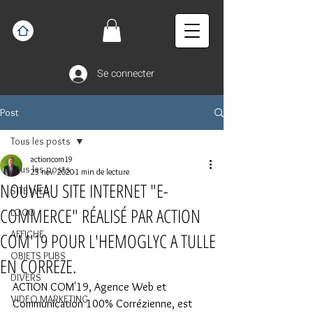
Se connecter
Post
Tous les posts
actioncom19
Tous les posts
23 nov. 2020
1 min de lecture
NOUVEAU SITE INTERNET "E-
SITE WEB
COMMERCE" RÉALISÉ PAR ACTION
LOGO
AFFICHE
COM'19 POUR L'HEMOGLYC A TULLE
OBJETS PUBS
EN CORREZE.
DIVERS
ACTION COM'19, Agence Web et 
VIDEO MARKETING
Communication 100% Corrézienne, est 