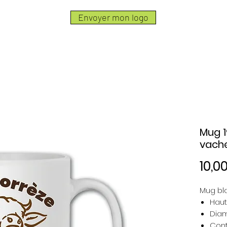
Envoyer mon logo
Mug 1
vach
10,0
Mug bl
Haut
Diam
Cont