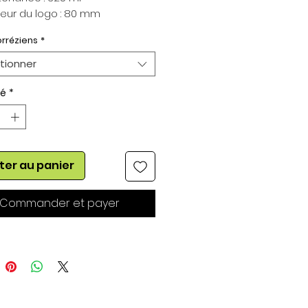
eur du logo : 80 mm
rréziens
*
tionner
té
*
ter au panier
Commander et payer