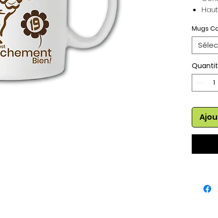
Haut
Mugs Co
Sélec
Quanti
Ajou