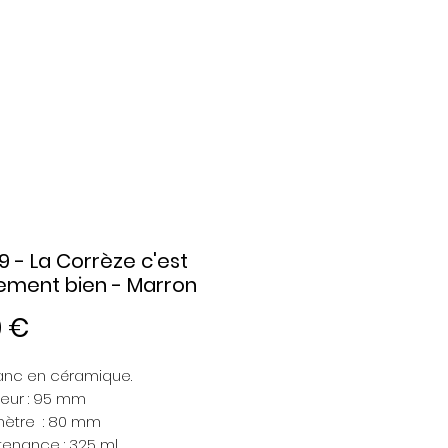
9 - La Corrèze c'est
ement bien - Marron
Prix
0 €
anc en céramique.
eur : 95 mm
ètre : 80 mm
enance : 325 ml