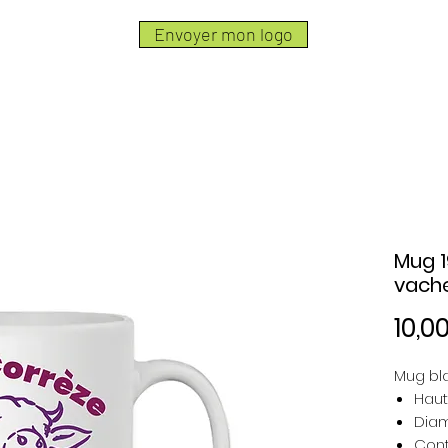
Envoyer mon logo
Mug 1
vache
10,0
Mug bl
Haut
Diam
Cont