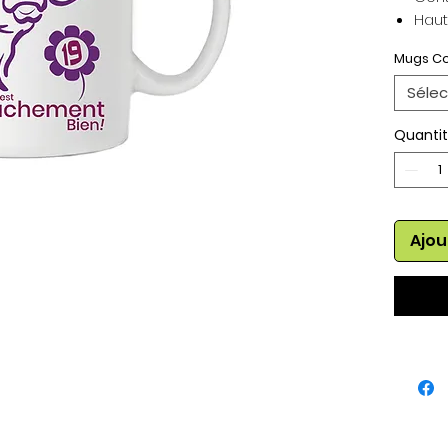
Haut
Mugs Co
Sélec
Quanti
Ajou