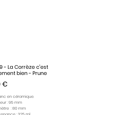
9 - La Corrèze c'est
ment bien - Prune
Prix
0 €
anc en céramique.
eur : 95 mm
ètre : 80 mm
enance : 325 ml