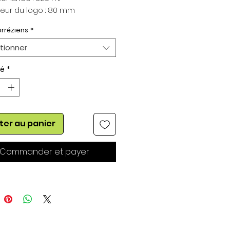
eur du logo : 80 mm
rréziens
*
tionner
té
*
ter au panier
Commander et payer