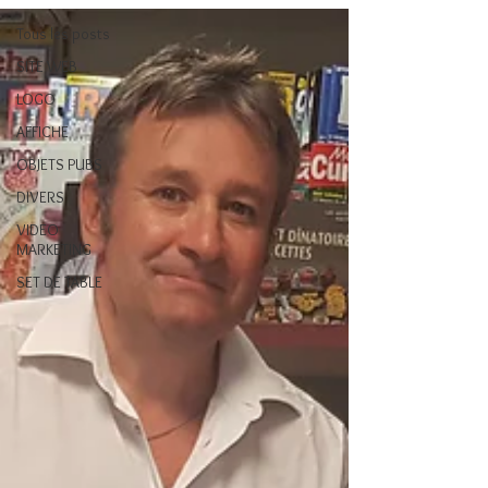
Tous les posts
SITE WEB
LOGO
AFFICHE
OBJETS PUBS
DIVERS
VIDEO
MARKETING
SET DE TABLE