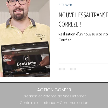
SITE WEB
NOUVEL ESSAI TRANS
CORRÈZE !
Réalisation d'un nouvau site int
Corrèze.
ACTION COM' 19
Création et Refonte de Sites Internet
Contrat d'assistance
-
Communication