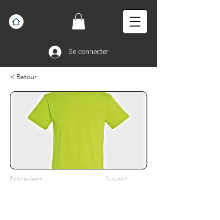
Se connecter
< Retour
Précèdent
Suivant