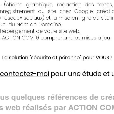
 (charte graphique, rédaction des textes, 
nregistrement du site chez Google, créati
s réseaux sociaux) et la mise en ligne
du site i
nuel du Nom de Domaine,
'hébergement de votre site web,
e ACTION COM'19 comprenant les mises à jour (t
La solution "sécurité et pérenne" pour VOUS !
contactez-moi
pour une étude et u
us quelques références de cré
es web réalisés par ACTION CO