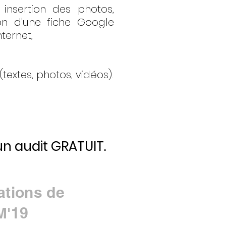
insertion des photos,
on d'une fiche Google
nternet,
extes, photos, vidéos).
n audit GRATUIT.
ations de
M'19