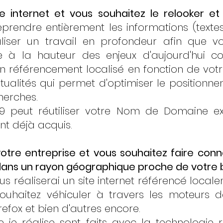
e internet et vous souhaitez le relooker et
prendre entièrement les informations (textes
aliser un travail en profondeur afin que v
e à la hauteur des enjeux d'aujourd'hui 
 référencement localisé en fonction de votre
tualités qui permet d'optimiser le positionn
herches.
9 peut réutiliser votre Nom de Domaine ex
nt déjà acquis.
tre entreprise et vous souhaitez faire conna
 dans un rayon géographique proche de votre b
us réaliserai un site internet référencé loca
ouhaitez véhiculer à travers les moteurs d
refox et bien d'autres encore.
 je réalise sont faits avec la technologie 