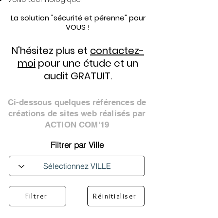
La solution "sécurité et pérenne" pour
VOUS !
N'hésitez plus et
contactez-
moi
pour une étude et un
audit GRATUIT.
Ci-dessous quelques références de
créations de sites web réalisés par
ACTION COM'19
Filtrer par Ville
Filtrer
Réinitialiser