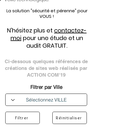
La solution "sécurité et pérenne" pour
VOUS !
N'hésitez plus et
contactez-
moi
pour une étude et un
audit GRATUIT.
Ci-dessous quelques références de
créations de sites web réalisés par
ACTION COM'19
Filtrer par Ville
Filtrer
Réinitialiser