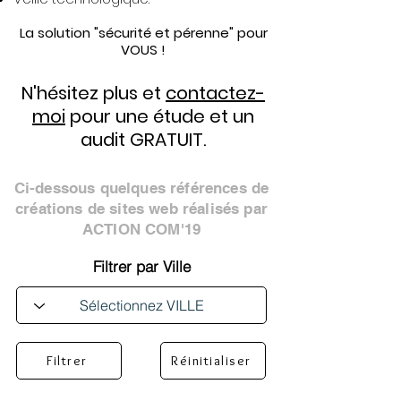
La solution "sécurité et pérenne" pour
VOUS !
N'hésitez plus et
contactez-
moi
pour une étude et un
audit GRATUIT.
Ci-dessous quelques références de
créations de sites web réalisés par
ACTION COM'19
Filtrer par Ville
Filtrer
Réinitialiser