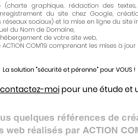
 (charte graphique, rédaction des textes, 
nregistrement du site chez Google, créati
s réseaux sociaux) et la mise en ligne
du site i
nuel du Nom de Domaine,
'hébergement de votre site web,
e ACTION COM'19 comprenant les mises à jour (t
La solution "sécurité et pérenne" pour VOUS !
contactez-moi
pour une étude et u
us quelques références de cré
es web réalisés par ACTION CO