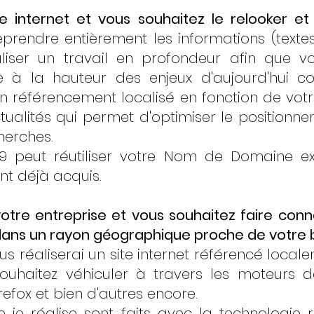
e internet et vous souhaitez le relooker et
prendre entièrement les informations (textes
aliser un travail en profondeur afin que v
e à la hauteur des enjeux d'aujourd'hui 
 référencement localisé en fonction de votre
tualités qui permet d'optimiser le positionn
herches.
9 peut réutiliser votre Nom de Domaine ex
nt déjà acquis.
tre entreprise et vous souhaitez faire conna
 dans un rayon géographique proche de votre b
us réaliserai un site internet référencé loca
ouhaitez véhiculer à travers les moteurs d
refox et bien d'autres encore.
 je réalise sont faits avec la technologie 