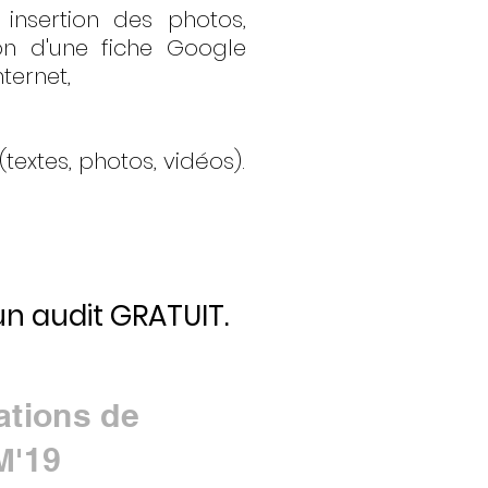
insertion des photos,
on d'une fiche Google
nternet,
extes, photos, vidéos).
n audit GRATUIT.
ations de
M'19