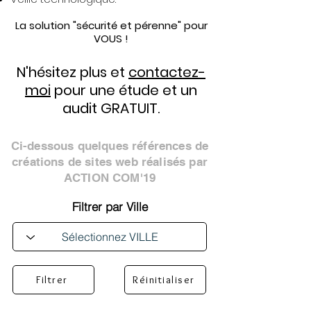
La solution "sécurité et pérenne" pour
VOUS !
N'hésitez plus et
contactez-
moi
pour une étude et un
audit GRATUIT.
Ci-dessous quelques références de
créations de sites web réalisés par
ACTION COM'19
Filtrer par Ville
Filtrer
Réinitialiser