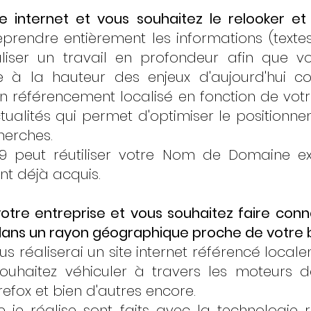
e internet et vous souhaitez le relooker et
prendre entièrement les informations (textes
aliser un travail en profondeur afin que v
e à la hauteur des enjeux d'aujourd'hui 
 référencement localisé en fonction de votre
tualités qui permet d'optimiser le positionn
herches.
9 peut réutiliser votre Nom de Domaine ex
nt déjà acquis.
tre entreprise et vous souhaitez faire conna
 dans un rayon géographique proche de votre b
us réaliserai un site internet référencé loca
ouhaitez véhiculer à travers les moteurs d
refox et bien d'autres encore.
 je réalise sont faits avec la technologie 