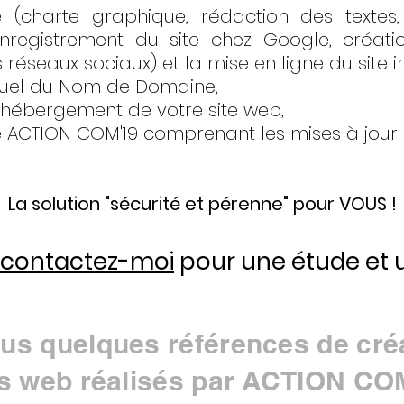
 (charte graphique, rédaction des textes, 
nregistrement du site chez Google, créati
s réseaux sociaux) et la mise en ligne
du site i
nuel du Nom de Domaine,
'hébergement de votre site web,
e ACTION COM'19 comprenant les mises à jour (t
La solution "sécurité et pérenne" pour VOUS !
contactez-moi
pour une étude et u
us quelques références de cré
es web réalisés par ACTION CO