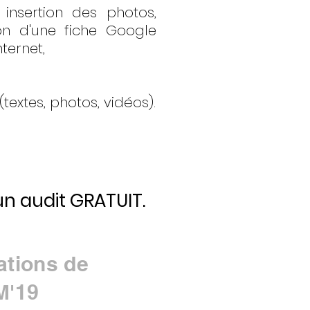
insertion des photos,
on d'une fiche Google
nternet,
extes, photos, vidéos).
n audit GRATUIT.
ations de
M'19