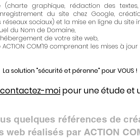
 (charte graphique, rédaction des textes, 
nregistrement du site chez Google, créati
s réseaux sociaux) et la mise en ligne
du site i
nuel du Nom de Domaine,
'hébergement de votre site web,
e ACTION COM'19 comprenant les mises à jour (t
La solution "sécurité et pérenne" pour VOUS !
contactez-moi
pour une étude et u
us quelques références de cré
es web réalisés par ACTION CO