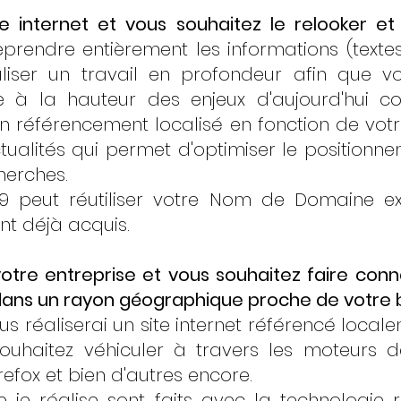
e internet et vous souhaitez le relooker et
prendre entièrement les informations (textes
aliser un travail en profondeur afin que v
e à la hauteur des enjeux d'aujourd'hui 
 référencement localisé en fonction de votre
tualités qui permet d'optimiser le positionn
herches.
9 peut réutiliser votre Nom de Domaine ex
nt déjà acquis.
tre entreprise et vous souhaitez faire conna
 dans un rayon géographique proche de votre b
us réaliserai un site internet référencé loca
ouhaitez véhiculer à travers les moteurs d
refox et bien d'autres encore.
 je réalise sont faits avec la technologie 