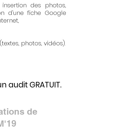
insertion des photos,
on d'une fiche Google
nternet,
extes, photos, vidéos).
n audit GRATUIT.
ations de
M'19