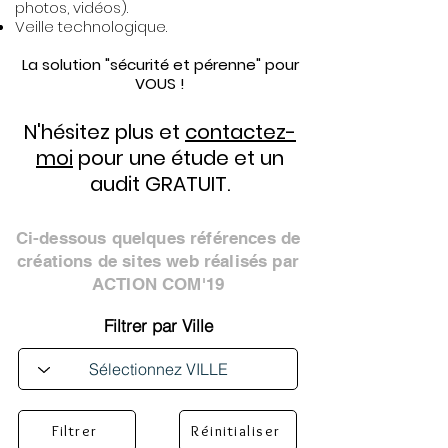
photos, vidéos).
Veille technologique.
La solution "sécurité et pérenne" pour
VOUS !
N'hésitez plus et
contactez-
moi
pour une étude et un
audit GRATUIT.
Ci-dessous quelques références de
créations de sites web réalisés par
ACTION COM'19
Filtrer par Ville
Filtrer
Réinitialiser