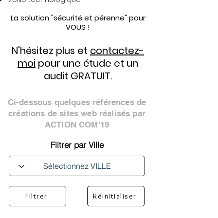
La solution "sécurité et pérenne" pour
VOUS !
N'hésitez plus et
contactez-
moi
pour une étude et un
audit GRATUIT.
Ci-dessous quelques références de
créations de sites web réalisés par
ACTION COM'19
Filtrer par Ville
Filtrer
Réinitialiser