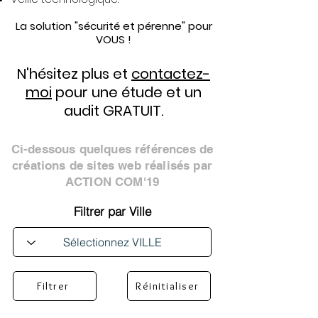
La solution "sécurité et pérenne" pour
VOUS !
N'hésitez plus et
contactez-
moi
pour une étude et un
audit GRATUIT.
Ci-dessous quelques références de
créations de sites web réalisés par
ACTION COM'19
Filtrer par Ville
Filtrer
Réinitialiser