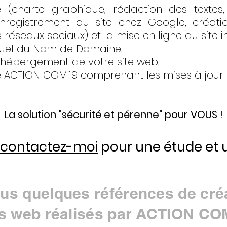
 (charte graphique, rédaction des textes, 
nregistrement du site chez Google, créati
s réseaux sociaux) et la mise en ligne
du site i
nuel du Nom de Domaine,
'hébergement de votre site web,
e ACTION COM'19 comprenant les mises à jour (t
La solution "sécurité et pérenne" pour VOUS !
contactez-moi
pour une étude et u
us quelques références de cré
es web réalisés par ACTION CO