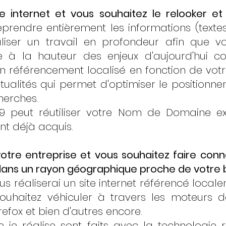
e internet et vous souhaitez le relooker et
prendre entièrement les informations (textes
aliser un travail en profondeur afin que v
e à la hauteur des enjeux d'aujourd'hui 
 référencement localisé en fonction de votre
tualités qui permet d'optimiser le positionn
herches.
9 peut réutiliser votre Nom de Domaine ex
nt déjà acquis.
tre entreprise et vous souhaitez faire conna
 dans un rayon géographique proche de votre b
us réaliserai un site internet référencé loca
ouhaitez véhiculer à travers les moteurs d
refox et bien d'autres encore.
 je réalise sont faits avec la technologie 