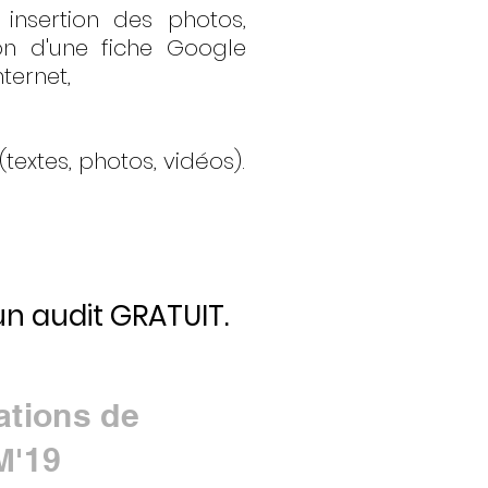
insertion des photos,
on d'une fiche Google
nternet,
extes, photos, vidéos).
n audit GRATUIT.
ations de
M'19