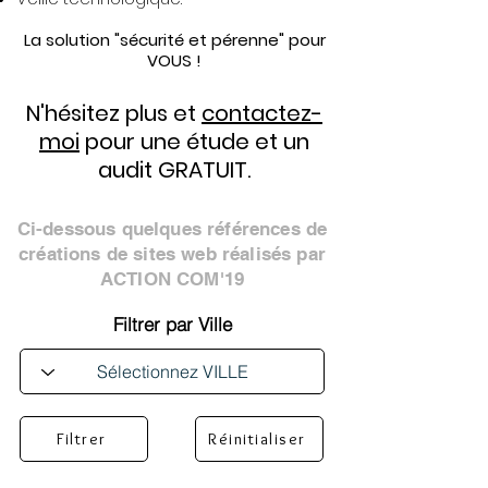
La solution "sécurité et pérenne" pour
VOUS !
N'hésitez plus et
contactez-
moi
pour une étude et un
audit GRATUIT.
Ci-dessous quelques références de
créations de sites web réalisés par
ACTION COM'19
Filtrer par Ville
Filtrer
Réinitialiser