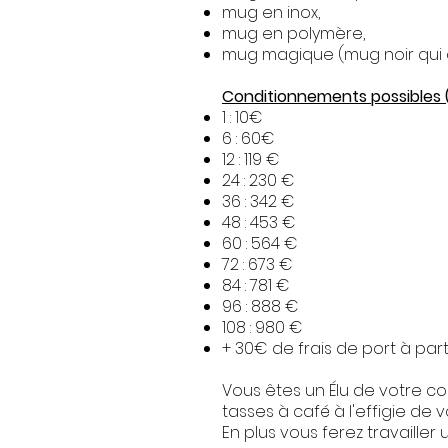
mug en inox,
mug en polymère,
mug magique (mug noir qui de
Conditionnements possibles 
1 : 10€
6 : 60€
12 : 119 €
24 : 230 €
36 : 342 €
48 : 453 €
60 : 564 €
72 : 673 €
84 : 781 €
96 : 888 €
108 : 980 €
+ 30€ de frais de port à part
Vous êtes un Élu de votre c
tasses à café à l'effigie de
En plus vous ferez travaille