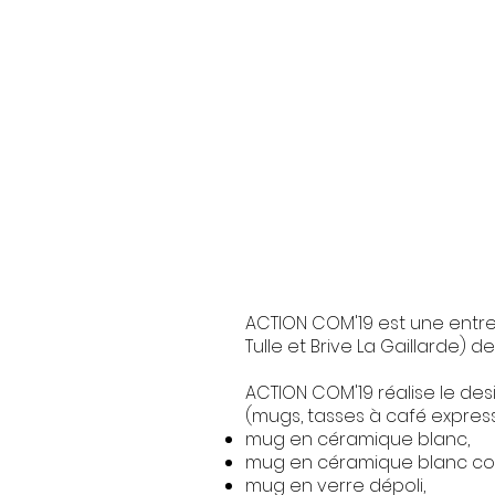
ACTION COM'19 est une entre
Tulle et Brive La Gaillarde) de
ACTION COM'19 réalise le de
(mugs, tasses à café express
mug en céramique blanc,
mug en céramique blanc co
mug en verre dépoli,