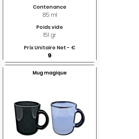
Contenance
85 ml
Poids vide
151 gr
Prix Unitaire Net - €
9
Mug magique