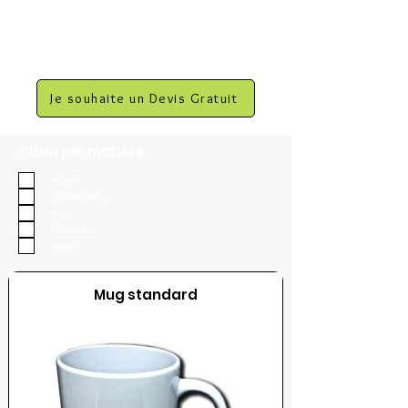
Je souhaite un Devis Gratuit
Filtrer par matière
Acier
Céramique
Inox
Polymère
Verre
Mug standard