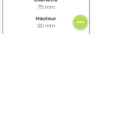
75 mm
Hauteur
90 mm
Contenance
325 ml
Poids vide
155 gr
Prix Unitaire Net - €
18
Mug en acier émaillé - Vintage