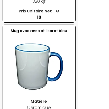
328 gr
Prix Unitaire Net - €
10
Mug avec anse et liseret bleu
Matière
Céramique