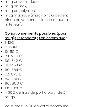
mug en verre dépoli,
mug en inox,
mug en polymère,
mug magique (mug noir qui devient
blanc en versant un liquide chaud à
l'intérieur).​
Conditionnements possibles (pour
mug(s) standard(s) en céramique
:
1 : 10€
6 : 60€
12 : 119 €
24 : 230 €
36 : 342 €
48 : 453 €
60 : 564 €
72 : 673 €
84 : 781 €
96 : 888 €
108 : 980 €
+ 30€ de frais de port à partir de 24
mugs.
Vous êtes un Élu de votre commune