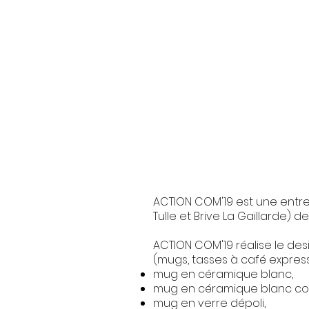
ACTION COM'19 est une entre
Tulle et Brive La Gaillarde) de
ACTION COM'19 réalise le de
(mugs, tasses à café express
mug en céramique blanc,
mug en céramique blanc co
mug en verre dépoli,