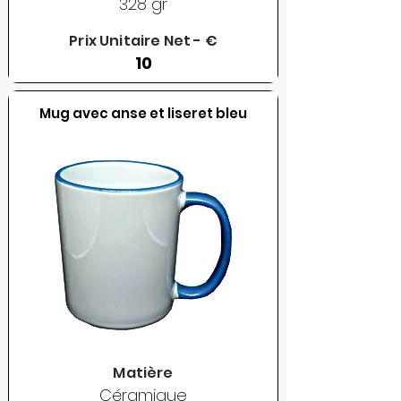
328 gr
Prix Unitaire Net - €
10
Mug avec anse et liseret bleu
Matière
Céramique