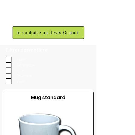
Je souhaite un Devis Gratuit
Filtrer par matière
Acier
Céramique
Inox
Polymère
Verre
Mug standard