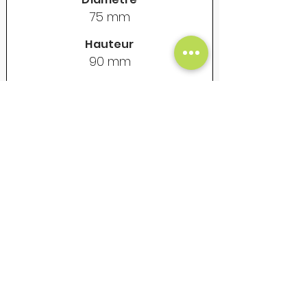
75 mm
Hauteur
90 mm
Contenance
325 ml
Poids vide
155 gr
Prix Unitaire Net - €
18
Mug en acier émaillé - Vintage