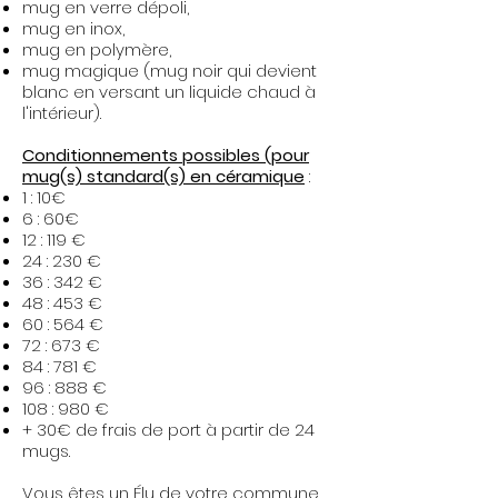
mug en verre dépoli,
mug en inox,
mug en polymère,
mug magique (mug noir qui devient
blanc en versant un liquide chaud à
l'intérieur).​
Conditionnements possibles (pour
mug(s) standard(s) en céramique
:
1 : 10€
6 : 60€
12 : 119 €
24 : 230 €
36 : 342 €
48 : 453 €
60 : 564 €
72 : 673 €
84 : 781 €
96 : 888 €
108 : 980 €
+ 30€ de frais de port à partir de 24
mugs.
Vous êtes un Élu de votre commune