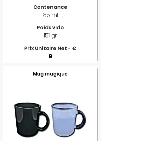
Contenance
85 ml
Poids vide
151 gr
Prix Unitaire Net - €
9
Mug magique