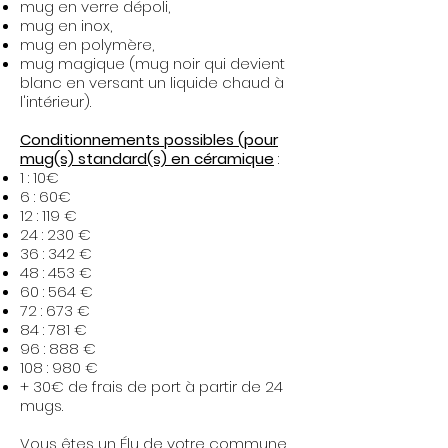
mug en verre dépoli,
mug en inox,
mug en polymère,
mug magique (mug noir qui devient
blanc en versant un liquide chaud à
l'intérieur).​
Conditionnements possibles (pour
mug(s) standard(s) en céramique
:
1 : 10€
6 : 60€
12 : 119 €
24 : 230 €
36 : 342 €
48 : 453 €
60 : 564 €
72 : 673 €
84 : 781 €
96 : 888 €
108 : 980 €
+ 30€ de frais de port à partir de 24
mugs.
Vous êtes un Élu de votre commune