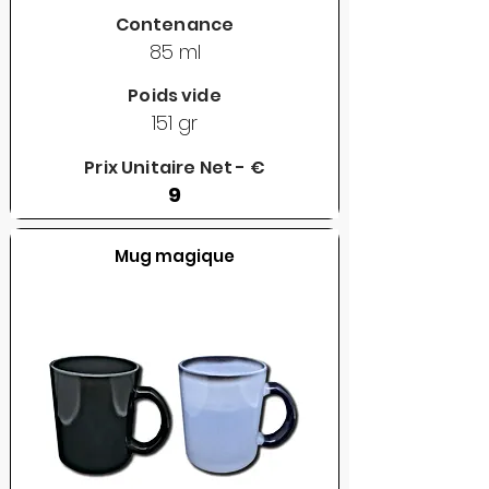
Contenance
85 ml
Poids vide
151 gr
Prix Unitaire Net - €
9
Mug magique