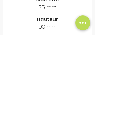
75 mm
Hauteur
90 mm
Contenance
325 ml
Poids vide
155 gr
Prix Unitaire Net - €
18
Mug en acier émaillé - Vintage