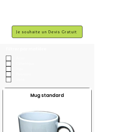
Je souhaite un Devis Gratuit
Filtrer par matière
Acier
Céramique
Inox
Polymère
Verre
Mug standard