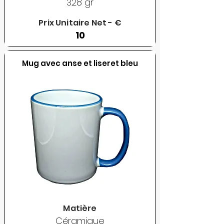
328 gr
Prix Unitaire Net - €
10
Mug avec anse et liseret bleu
Matière
Céramique