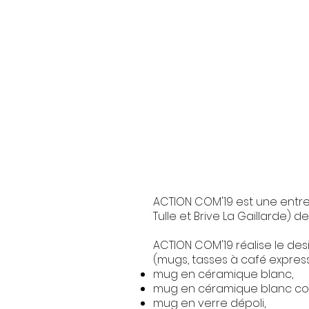
ACTION COM'19 est une entre
Tulle et Brive La Gaillarde) de
ACTION COM'19 réalise le de
(mugs, tasses à café express
mug en céramique blanc,
mug en céramique blanc co
mug en verre dépoli,