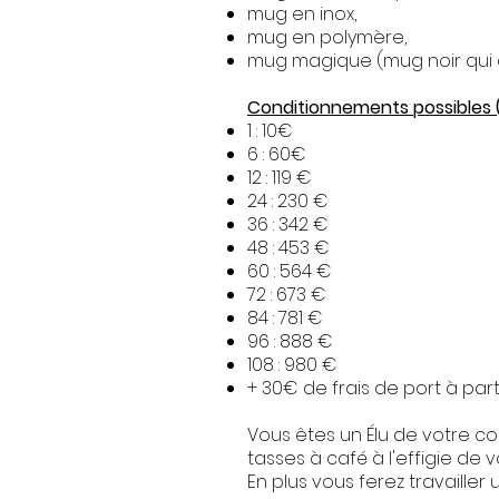
mug en inox,
mug en polymère,
mug magique (mug noir qui de
Conditionnements possibles 
1 : 10€
6 : 60€
12 : 119 €
24 : 230 €
36 : 342 €
48 : 453 €
60 : 564 €
72 : 673 €
84 : 781 €
96 : 888 €
108 : 980 €
+ 30€ de frais de port à part
Vous êtes un Élu de votre c
tasses à café à l'effigie de
En plus vous ferez travaille