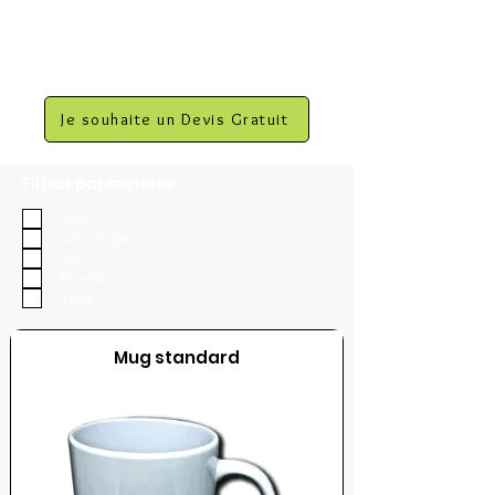
Je souhaite un Devis Gratuit
Filtrer par matière
Acier
Céramique
Inox
Polymère
Verre
Mug standard