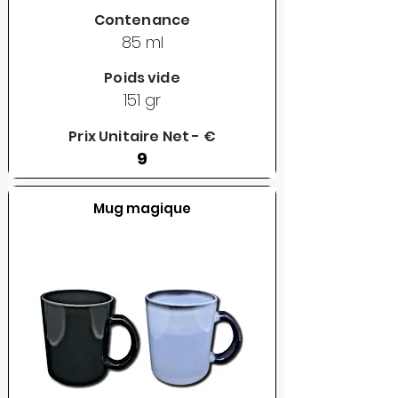
Contenance
85 ml
Poids vide
151 gr
Prix Unitaire Net - €
9
Mug magique