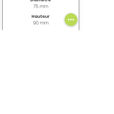
75 mm
Hauteur
90 mm
Contenance
325 ml
Poids vide
155 gr
Prix Unitaire Net - €
18
Mug en acier émaillé - Vintage