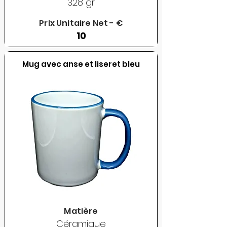
328 gr
Prix Unitaire Net - €
10
Mug avec anse et liseret bleu
Matière
Céramique