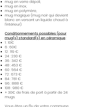
mug en verre dépoli,
mug en inox,
mug en polymère,
mug magique (mug noir qui devient
blanc en versant un liquide chaud à
l'intérieur).​
Conditionnements possibles (pour
mug(s) standard(s) en céramique
:
1 : 10€
6 : 60€
12 : 119 €
24 : 230 €
36 : 342 €
48 : 453 €
60 : 564 €
72 : 673 €
84 : 781 €
96 : 888 €
108 : 980 €
+ 30€ de frais de port à partir de 24
mugs.
Vous êtes un Élu de votre commune