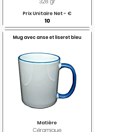
328 gr
Prix Unitaire Net - €
10
Mug avec anse et liseret bleu
Matière
Céramique