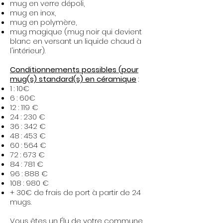
mug en verre dépoli,
mug en inox,
mug en polymère,
mug magique (mug noir qui devient
blanc en versant un liquide chaud à
l'intérieur).​
Conditionnements possibles (pour
mug(s) standard(s) en céramique
:
1 : 10€
6 : 60€
12 : 119 €
24 : 230 €
36 : 342 €
48 : 453 €
60 : 564 €
72 : 673 €
84 : 781 €
96 : 888 €
108 : 980 €
+ 30€ de frais de port à partir de 24
mugs.
Vous êtes un Élu de votre commune