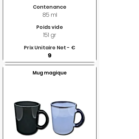
Contenance
85 ml
Poids vide
151 gr
Prix Unitaire Net - €
9
Mug magique