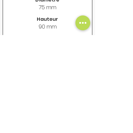
75 mm
Hauteur
90 mm
Contenance
325 ml
Poids vide
155 gr
Prix Unitaire Net - €
18
Mug en acier émaillé - Vintage