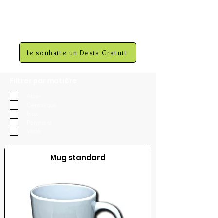
Je souhaite un Devis Gratuit
Filtrer par matière
Acier
Céramique
Inox
Polymère
Verre
Mug standard