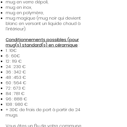
mug en verre dépoli,
mug en inox,
mug en polymère,
mug magique (mug noir qui devient
blanc en versant un liquide chaud à
l'intérieur).​
Conditionnements possibles (pour
mug(s) standard(s) en céramique
:
1 : 10€
6 : 60€
12 : 119 €
24 : 230 €
36 : 342 €
48 : 453 €
60 : 564 €
72 : 673 €
84 : 781 €
96 : 888 €
108 : 980 €
+ 30€ de frais de port à partir de 24
mugs.
Vous êtes un Élu de votre commune