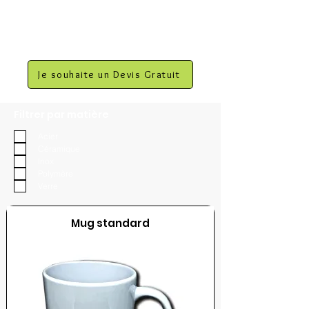
Je souhaite un Devis Gratuit
Filtrer par matière
Acier
Céramique
Inox
Polymère
Verre
Mug standard