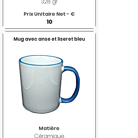
328 gr
Prix Unitaire Net - €
10
Mug avec anse et liseret bleu
Matière
Céramique