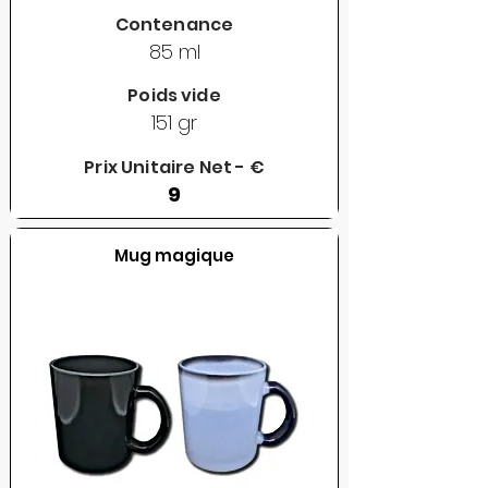
Contenance
85 ml
Poids vide
151 gr
Prix Unitaire Net - €
9
Mug magique