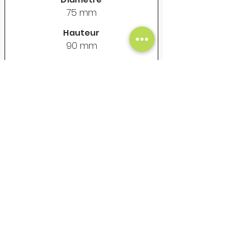
75 mm
Hauteur
90 mm
Contenance
325 ml
Poids vide
155 gr
Prix Unitaire Net - €
18
Mug en acier émaillé - Vintage