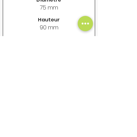
75 mm
Hauteur
90 mm
Contenance
325 ml
Poids vide
155 gr
Prix Unitaire Net - €
18
Mug en acier émaillé - Vintage