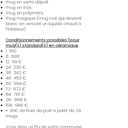
mug en verre dépoli,
mug en inox,
mug en polymère,
mug magique (mug noir qui devient
blanc en versant un liquide chaud à
l'intérieur).​
Conditionnements possibles (pour
mug(s) standard(s) en céramique
:
1 : 10€
6 : 60€
12 : 119 €
24 : 230 €
36 : 342 €
48 : 453 €
60 : 564 €
72 : 673 €
84 : 781 €
96 : 888 €
108 : 980 €
+ 30€ de frais de port à partir de 24
mugs.
Vous êtes un Élu de votre commune