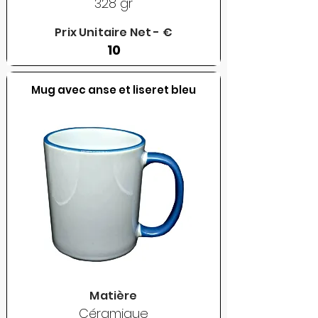
328 gr
Prix Unitaire Net - €
10
Mug avec anse et liseret bleu
Matière
Céramique