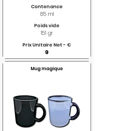
Contenance
85 ml
Poids vide
151 gr
Prix Unitaire Net - €
9
Mug magique