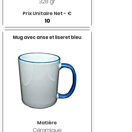
328 gr
Prix Unitaire Net - €
10
Mug avec anse et liseret bleu
Matière
Céramique