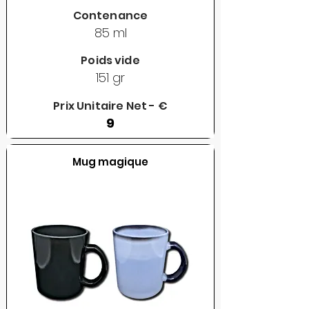
Contenance
85 ml
Poids vide
151 gr
Prix Unitaire Net - €
9
Mug magique