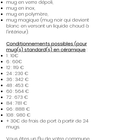
mug en verre dépoli,
mug en inox,
mug en polymère,
mug magique (mug noir qui devient
blanc en versant un liquide chaud à
l'intérieur).​
Conditionnements possibles (pour
mug(s) standard(s) en céramique
:
1 : 10€
6 : 60€
12 : 119 €
24 : 230 €
36 : 342 €
48 : 453 €
60 : 564 €
72 : 673 €
84 : 781 €
96 : 888 €
108 : 980 €
+ 30€ de frais de port à partir de 24
mugs.
Vous êtes un Élu de votre commune