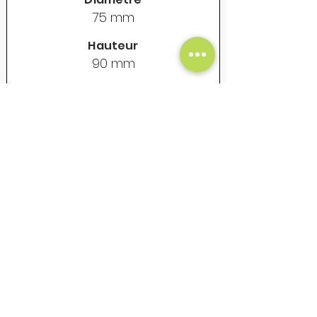
75 mm
Hauteur
90 mm
Contenance
325 ml
Poids vide
155 gr
Prix Unitaire Net - €
18
Mug en acier émaillé - Vintage