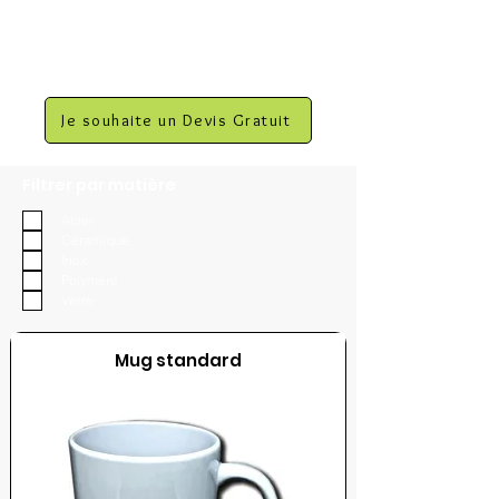
Je souhaite un Devis Gratuit
Filtrer par matière
Acier
Céramique
Inox
Polymère
Verre
Mug standard