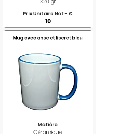
328 gr
Prix Unitaire Net - €
10
Mug avec anse et liseret bleu
Matière
Céramique