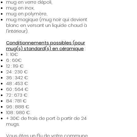
mug en verre dépoli,
mug en inox,
mug en polymère,
mug magique (mug noir qui devient
blanc en versant un liquide chaud à
l'intérieur).​
Conditionnements possibles (pour
mug(s) standard(s) en céramique
:
1 : 10€
6 : 60€
12 : 119 €
24 : 230 €
36 : 342 €
48 : 453 €
60 : 564 €
72 : 673 €
84 : 781 €
96 : 888 €
108 : 980 €
+ 30€ de frais de port à partir de 24
mugs.
Vous êtes un Élu de votre commune