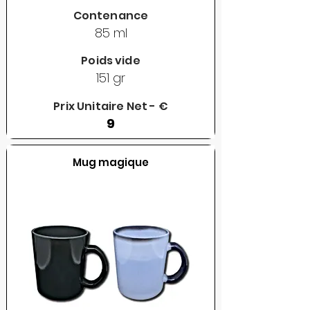
Contenance
85 ml
Poids vide
151 gr
Prix Unitaire Net - €
9
Mug magique