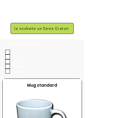
Je souhaite un Devis Gratuit
Filtrer par matière
Acier
Céramique
Inox
Polymère
Verre
Mug standard