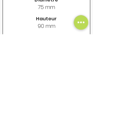
75 mm
Hauteur
90 mm
Contenance
325 ml
Poids vide
155 gr
Prix Unitaire Net - €
18
Mug en acier émaillé - Vintage