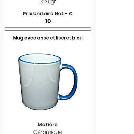
328 gr
Prix Unitaire Net - €
10
Mug avec anse et liseret bleu
Matière
Céramique