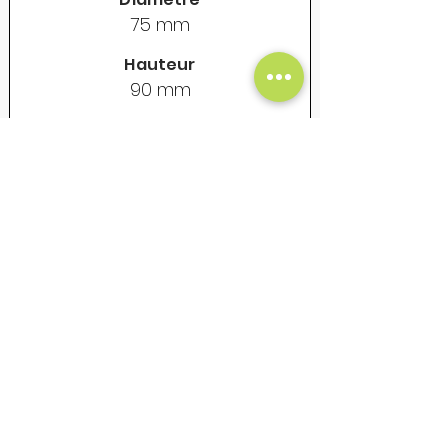
75 mm
Hauteur
90 mm
Contenance
325 ml
Poids vide
155 gr
Prix Unitaire Net - €
18
Mug en acier émaillé - Vintage