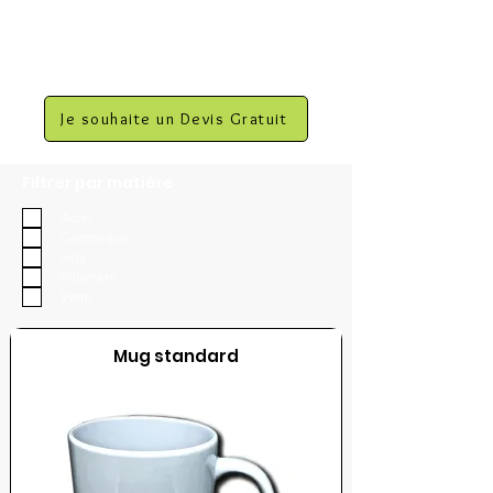
Je souhaite un Devis Gratuit
Filtrer par matière
Acier
Céramique
Inox
Polymère
Verre
Mug standard