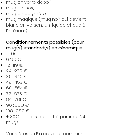
mug en verre dépoli,
mug en inox,
mug en polymère,
mug magique (mug noir qui devient
blanc en versant un liquide chaud à
l'intérieur).​
Conditionnements possibles (pour
mug(s) standard(s) en céramique
:
1 : 10€
6 : 60€
12 : 119 €
24 : 230 €
36 : 342 €
48 : 453 €
60 : 564 €
72 : 673 €
84 : 781 €
96 : 888 €
108 : 980 €
+ 30€ de frais de port à partir de 24
mugs.
Vous êtes un Élu de votre commune