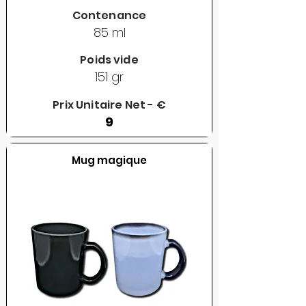
Contenance
85 ml
Poids vide
151 gr
Prix Unitaire Net - €
9
Mug magique