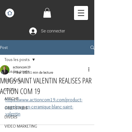
Se connecter
Post
Tous les posts
actioncom19
Tous les posts
9 févr. 2021
1 min de lecture
MUGS SAINT VALENTIN REALISES PAR
SITE WEB
ACTION COM 19
LOGO
AFFICHE
https://www.actioncom19.com/product-
page/mug-en-ceramique-blanc-saint-
OBJETS PUBS
valentin
DIVERS
VIDEO MARKETING