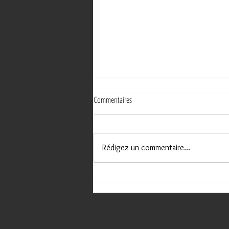
Commentaires
Rédigez un commentaire...
NOUVEAU SITE INTERNET POUR UN
"COUVREUR ET PEINTRE" À MALEMORT !