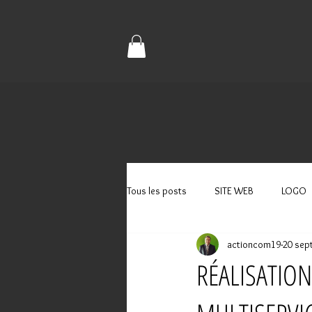
Tous les posts
SITE WEB
LOGO
actioncom19
20 sep
RÉALISATIO