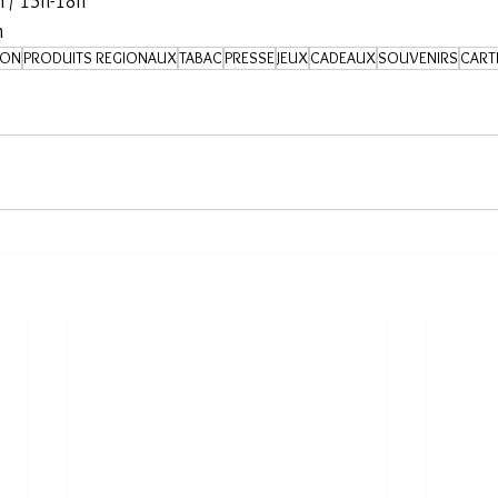
h / 15h-18h
h
ION
PRODUITS REGIONAUX
TABAC
PRESSE
JEUX
CADEAUX
SOUVENIRS
CART