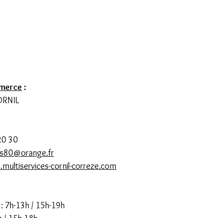
merce
 :
ORNIL
20 30
is80@orange.fr
multiservices-cornil-correze.com
 : 7h-13h / 15h-19h