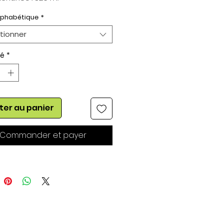
eur du Blason : 50 mm
lphabétique
*
tionner
té
*
ter au panier
Commander et payer