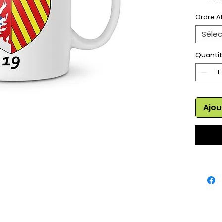
Haut
Ordre A
Sélec
Quanti
Ajou