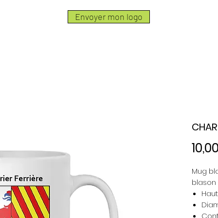
Envoyer mon logo
CHART
10,0
Mug bl
blason 
Haut
Diam
Cont