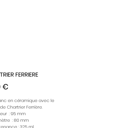
RIER FERRIERE
Prix
0 €
anc en céramique avec le
de Chartrier Ferrière.
eur : 95 mm
ètre : 80 mm
enance : 325 ml