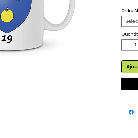
Haut
Ordre A
Sélec
Quanti
Ajou