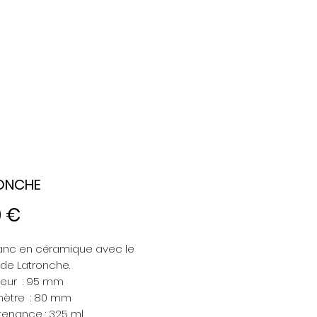
ONCHE
Prix
0 €
anc en céramique avec le
de Latronche.
eur : 95 mm
ètre : 80 mm
enance : 325 ml