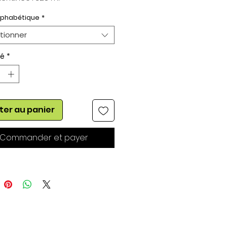
eur du Blason : 50 mm
lphabétique
*
tionner
té
*
ter au panier
Commander et payer