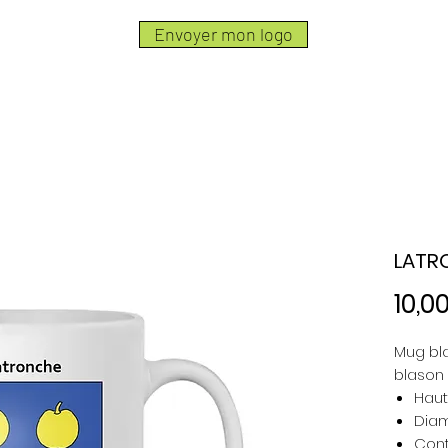
Envoyer mon logo
LATR
10,0
Mug bl
blason 
Haut
Diam
Cont