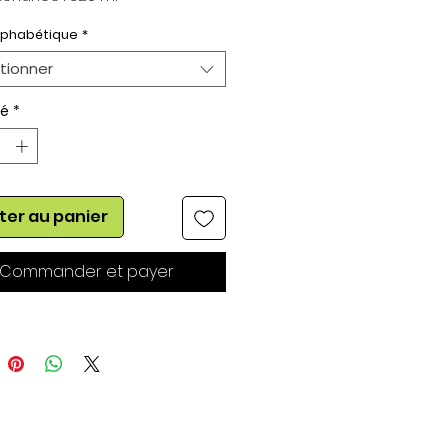
eur du Blason : 50 mm
lphabétique
*
tionner
té
*
ter au panier
Commander et payer