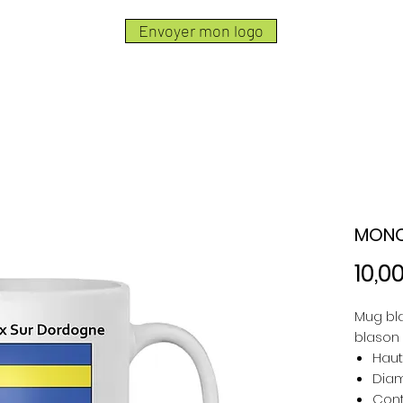
Envoyer mon logo
MONC
10,0
Mug bl
blason
Haut
Diam
Cont