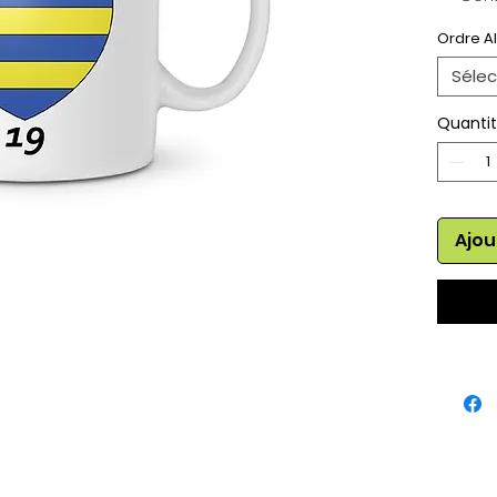
Haut
Ordre A
Sélec
Quanti
Ajou