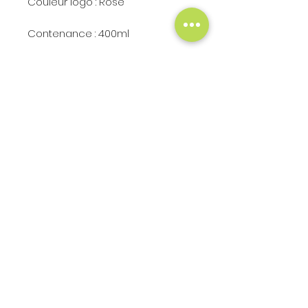
Couleur logo : Rose
Contenance : 400ml
Hauteur : 14.5cm
Diamètre : 8.2cm
ACTION COM' 19
Création et Refonte de Sites Internet
Contrat d'assistance
-
Communication
PARTAGER
Didier ROCHE
06 40 48 54 02
)
1242 Route de Donzenac
Le Bois Lescure
19330 SAINT-GERMAIN-LES-VERGNES
Région : Nouvelle Aquitaine - France
N° Siret :
521 968 867 00015
- APE :
6201Z
MENTIONS LÉGALES
POLITIQUE DE CONFIDENTIALITÉ