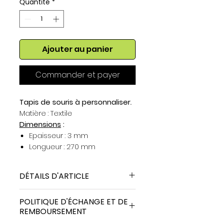
Quantité
*
Ajouter au panier
Commander et payer
Tapis de souris à personnaliser.
Matière : Textile
Dimensions
:
Epaisseur : 3 mm
Longueur : 270 mm
Largeur : 190 mm
DÉTAILS D'ARTICLE
Tapis de souris souple avec
POLITIQUE D'ÉCHANGE ET DE
surface textile blanche
REMBOURSEMENT
- 100% polyester pour